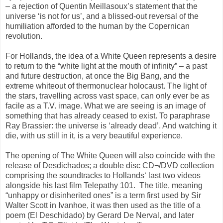
– a rejection of Quentin Meillasoux’s statement that the
universe ‘is not for us’, and a blissed-out reversal of the
humiliation afforded to the human by the Copernican
revolution.
For Hollands, the idea of a White Queen represents a desire
to return to the “white light at the mouth of infinity” – a past
and future destruction, at once the Big Bang, and the
extreme whiteout of thermonuclear holocaust. The light of
the stars, travelling across vast space, can only ever be as
facile as a T.V. image. What we are seeing is an image of
something that has already ceased to exist. To paraphrase
Ray Brassier: the universe is ‘already dead’. And watching it
die, with us still in it, is a very beautiful experience.
The opening of The White Queen will also coincide with the
release of Desdichados; a double disc CD¬/DVD collection
comprising the soundtracks to Hollands‘ last two videos
alongside his last film Telepathy 101. The title, meaning
“unhappy or disinherited ones” is a term first used by Sir
Walter Scott in Ivanhoe, it was then used as the title of a
poem (El Deschidado) by Gerard De Nerval, and later