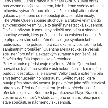
Terry Riley, Glenn Branca a Michael Gira. Vizuální obraz
nás vezme na výlet vesmírem, kde budeme svědky toho, jak
mlhovina vytváří černou díru, v níž explodují alternativní
galaxie a postupně se rozpouštějí do abstraktní nicoty.
The White Queen spojuje sluchové a zrakové vnímání do
synkretického vesmíru. Je to téměř synestetická zkušenost.
Divák je přizván k tomu, aby odložil nedůvěru a sledoval
soucitný vesmír, který pečuje o lidskou existenci natolik, že
je připraven sám sebe přeměnit v orgie symfonického
audiovizuálního potěšení pro náš okamžitý požitek – je tak
zamítnutním prohlášení Quentina Meillasouxe, že vesmír
zde „není pro nás“, a extatickým zvratem v ponížení, jež
člověku dopřála kopernikovská revoluce.
Pro Hollandse představuje myšlenka White Queen touhu
navrátit se k „bílému světlu v ústí nekonečna“ – k minulé a
budoucí destrukci, jíž je zároveň Velký třesk a extrémní bílá
smrt termonukleárního holokaustu. Světlo hvězd, které
putuje přes obrovský vesmír, je pak mírné jako záře televizní
obrazovky. Před naším zrakem je obraz něčeho, co už
přestalo existovat. Budeme-li parafrázovat Raye Brassiera:
vesmír je „už mrtev“. A sledování jeho umírání, jehož jsme
stále součástí, je nádhernou zkušeností.