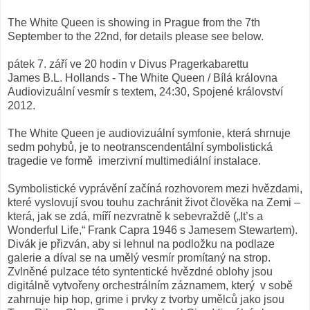
The White Queen is showing in Prague from the 7th
September to the 22nd, for details please see below.
pátek 7. září ve 20 hodin v Divus Pragerkabarettu
James B.L. Hollands - The White Queen / Bílá královna
Audiovizuální vesmír s textem, 24:30, Spojené království
2012.
The White Queen je audiovizuální symfonie, která shrnuje
sedm pohybů, je to neotranscendentální symbolistická
tragedie ve formě imerzivní multimediální instalace.
Symbolistické vyprávění začíná rozhovorem mezi hvězdami,
které vyslovují svou touhu zachránit život člověka na Zemi –
která, jak se zdá, míří nezvratně k sebevraždě („It’s a
Wonderful Life,“ Frank Capra 1946 s Jamesem Stewartem).
Divák je přizván, aby si lehnul na podložku na podlaze
galerie a díval se na umělý vesmír promítaný na strop.
Zvlněné pulzace této syntentické hvězdné oblohy jsou
digitálně vytvořeny orchestrálním záznamem, který v sobě
zahrnuje hip hop, grime i prvky z tvorby umělců jako jsou