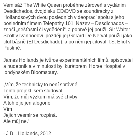
Vernisáž The White Queen proběhne zároveň s vydáním
Desdichados, dvojdisku CD/DVD se soundtracky z
Hollandsových dvou posledních videoprací spolu s jeho
posledním filmem Telepathy 101. Název – Desdichados –
značí „nešťastní či vydědění“, a poprvé jej použil Sir Walter
Scott v Ivanhoeovi, později jej Gerard De Nerval použil jako
titul básně (El Desdichado), a po něm jej citoval T.S. Eliot v
Pustině.
James Hollands je tvůrce experimentálních filmů, spisovatel
a hudebník a v minulosti byl kurátorem Horse Hospital v
londýnském Bloomsbury.
„Vím, že technicky to není správné
Tento projekt jsem studoval
Vím, že můj výzkum má své chyby
A tohle je jen alegorie
Vím
Jejich vesmír se rozpíná.
Ale můj ne.“
- J B L Hollands, 2012