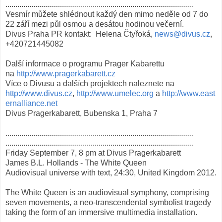
...............................................................................................
Vesmír můžete shlédnout každý den mimo neděle od 7 do
22 září mezi půl osmou a desátou hodinou večerní.
Divus Praha PR kontakt: Helena Čtyřoká,
news@divus.cz
,
+420721445082
Další informace o programu Prager Kabarettu
na
http://www.pragerkabarett.cz
Více o Divusu a dalších projektech naleznete na
http://www.divus.cz
,
http://www.umelec.org
a
http://www.east
ernalliance.net
Divus Pragerkabarett, Bubenska 1, Praha 7
...............................................................................................
...............................................................................................
Friday September 7, 8 pm at Divus Pragerkabarett
James B.L. Hollands - The White Queen
Audiovisual universe with text, 24:30, United Kingdom 2012.
The White Queen is an audiovisual symphony, comprising
seven movements, a neo-transcendental symbolist tragedy
taking the form of an immersive multimedia installation.