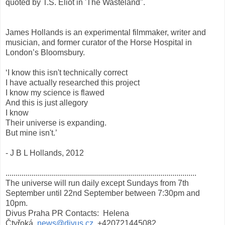
quoted by T.S. Eliot in 'The Wasteland".
James Hollands is an experimental filmmaker, writer and
musician, and former curator of the Horse Hospital in
London’s Bloomsbury.
‘I know this isn't technically correct
I have actually researched this project
I know my science is flawed
And this is just allegory
I know
Their universe is expanding.
But mine isn't.’
- J B L Hollands, 2012
...............................................................................................
The universe will run daily except Sundays from 7th
September until 22nd September between 7:30pm and
10pm.
Divus Praha PR Contacts: Helena
Čtyřoká,
news@divus.cz
, +420721445082